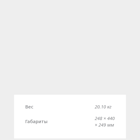
Вес
20.10 кг
248 × 440
Габариты
× 249 мм