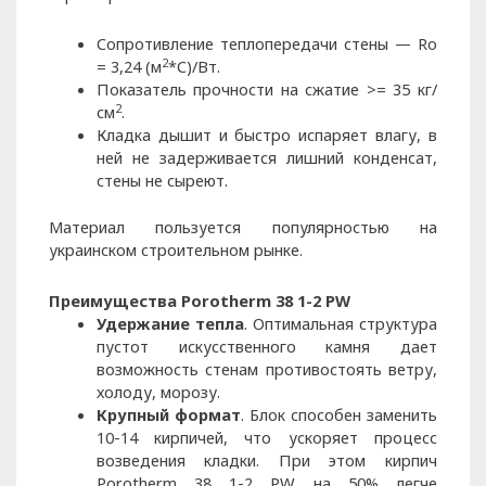
Сопротивление теплопередачи стены — Ro
2
= 3,24 (м
*С)/Вт.
Показатель прочности на сжатие >= 35 кг/
2
см
.
Кладка дышит и быстро испаряет влагу, в
ней не задерживается лишний конденсат,
стены не сыреют.
Материал пользуется популярностью на
украинском строительном рынке.
Преимущества Porotherm 38 1-2 PW
Удержание тепла
. Оптимальная структура
пустот искусственного камня дает
возможность стенам противостоять ветру,
холоду, морозу.
Крупный формат
. Блок способен заменить
10-14 кирпичей, что ускоряет процесс
возведения кладки. При этом кирпич
Porotherm 38 1-2 PW на 50% легче