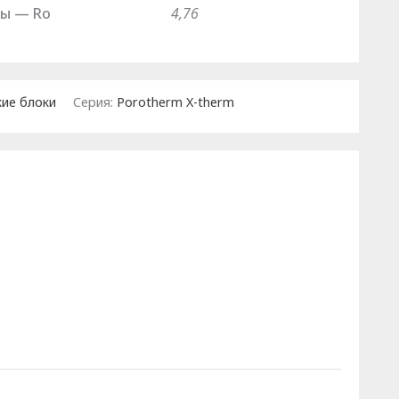
ны — Ro
4,76
ие блоки
Серия:
Porotherm X-therm