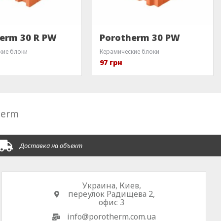
erm 30 R PW
Porotherm 30 PW
кие блоки
Керамические блоки
97
грн
herm
Доставка на объект
Украина, Киев,
переулок Радищева 2,
офис 3
info@porotherm.com.ua