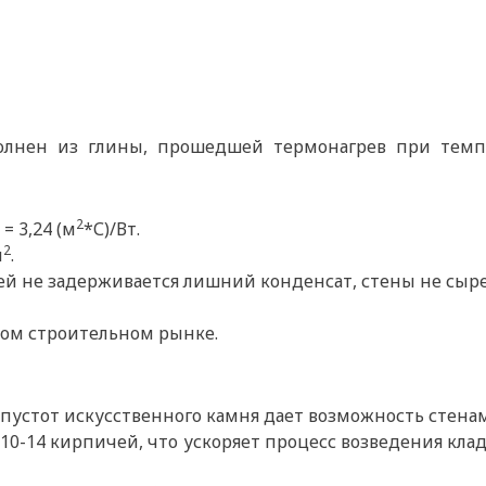
олнен из глины, прошедшей термонагрев при темпе
2
 3,24 (м
*С)/Вт.
2
м
.
ней не задерживается лишний конденсат, стены не сыр
ком строительном рынке.
 пустот искусственного камня дает возможность стенам
 10-14 кирпичей, что ускоряет процесс возведения кла