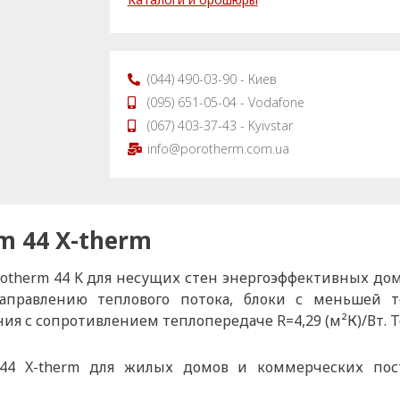
(044) 490-03-90 - Киев
(095) 651-05-04 - Vodafone
(067) 403-37-43 - Kyivstar
info@porotherm.com.ua
m 44 X-therm
orotherm 44 K для несущих стен энергоэффективных до
направлению теплового потока, блоки с меньшей
ия с сопротивлением теплопередаче R=4,29 (м²К)/Вт. Т
 44 X-therm для жилых домов и коммерческих пос