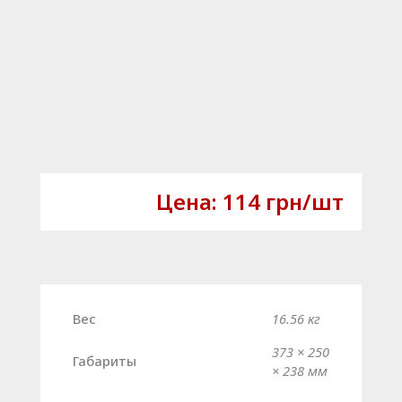
Цена:
114
грн
/шт
Вес
16.56 кг
373 × 250
Габариты
× 238 мм