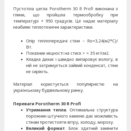
Пустотіла цегла Porotherm 30 R Profi виконана з
глини, що пройшла термообробку при
температурі + 950 градусів. Це надає матеріалу
неабиякі теплотехнічні характеристики.
Опір теплопередачі стіни – Ro=3,24(м2*С)/
Вт.
Показник міцності на стиск > = 35 кг/см2.
Кладка дихає і швидко випаровує вологу, в
ній не затримується зайвий конденсат, стіни
не сиріють.
Матеріал користується популярністю на
українському будівельному ринку.
Переваги Porotherm 30 R Profi
Утримання тепла
. Оптимальна структура
порожнин штучного каменю дає можливість
стінам протистояти вітру, холоду, морозу.
Великий формат
. Блок здатний замінити