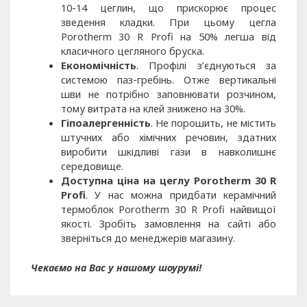
10-14 цеглин, що прискорює процес
зведення кладки. При цьому цегла
Porotherm 30 R Profi на 50% легша від
класичного цегляного бруска.
Економічність
. Профілі з’єднуються за
системою паз-гребінь. Отже вертикальні
шви не потрібно заповнювати розчином,
тому витрата на клей знижено на 30%.
Гіпоалергенність
. Не порошить, не містить
штучних або хімічних речовин, здатних
виробити шкідливі гази в навколишнє
середовище.
Доступна ціна на цеглу Porotherm 30 R
Profi
. У нас можна придбати керамічний
термоблок Porotherm 30 R Profi найвищої
якості. Зробіть замовлення на сайті або
зверніться до менеджерів магазину.
Чекаємо на Вас у нашому шоурумі!