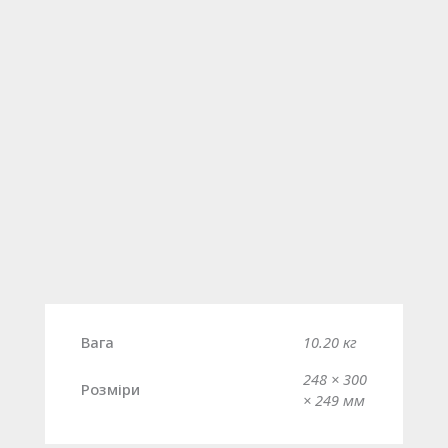
Вага
10.20 кг
248 × 300
Розміри
× 249 мм